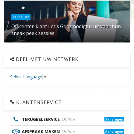
in de kijker
Officenter-klant Let's Goos nodigt u uit voor hun
sneak peek sessies
DEEL MET UW NETWERK
Select Language
▼
KLANTENSERVICE
TERUGBELSERVICE
Online
Aanvragen
AFSPRAAK MAKEN
Online
Aanvragen