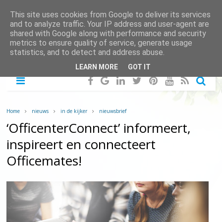
This site uses cookies from Google to deliver its services
and to analyze traffic. Your IP address and user-agent are
shared with Google along with performance and security
metrics to ensure quality of service, generate usage
statistics, and to detect and address abuse.
LEARN MORE
GOT IT
Home
nieuws
in de kijker
nieuwsbrief
‘OfficenterConnect’ informeert,
inspireert en connecteert
Officemates!