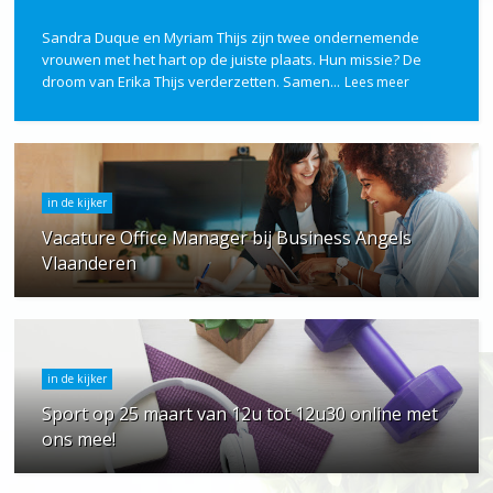
Sandra Duque en Myriam Thijs zijn twee ondernemende
vrouwen met het hart op de juiste plaats. Hun missie? De
droom van Erika Thijs verderzetten. Samen...
Lees meer
in de kijker
Vacature Office Manager bij Business Angels
Vlaanderen
in de kijker
Sport op 25 maart van 12u tot 12u30 online met
ons mee!